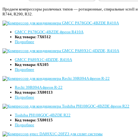
Продаем компрессоры различных типов — ротационные, спиральные scroll и 
R744, R290, R32.
GMCC PA78GOC-4BZDE фреон R410A
Код товара:
7Х6512
Подробнее
GMCC PA89X1C-4DZDE, R410A
Код товара:
6Х105
Подробнее
Rechi 39R094A фреон R-22
Код товара:
3Х00113
Подробнее
Toshiba PH108GOC-4BZDE R22
Код товара:
5Х00115
Подробнее