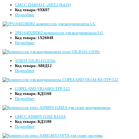
GMCC DA89X1C-20FZ3 (R410)
Код товара:
9ХК97
Подробнее
2PS164D2BD02 компрессор для кондиционера LG
Код товара:
1Х26048
Подробнее
TOSOT QX-B141C030s
Код товара:
А80Д12
Подробнее
COPELAND VR144KS-TFP-522
Код товара:
КД1168
Подробнее
GMCC ASN89V1UDZ R410A
Код товара:
КД1180
Подробнее