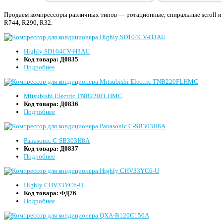
Продаем компрессоры различных типов — ротационные, спиральные scroll и 
R744, R290, R32.
Highly SD104CV-H3AU
Код товара:
Д0835
Подробнее
Mitsubishi Electric TNB220FLHMC
Код товара:
Д0836
Подробнее
Panasonic C-SB303H8A
Код товара:
Д0837
Подробнее
Highly CHV33YC6-U
Код товара:
ФД76
Подробнее