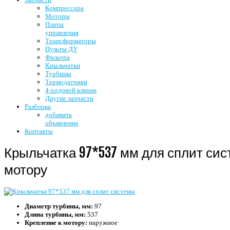
Компрессора
Моторы
Платы
управления
Трансформаторы
Пульты ДУ
Фильтра
Крыльчатки
Турбины
Термодатчики
4-ходовой клапан
Другие запчасти
Разборка
добавить
объявление
Контакты
Крыльчатка 97*537 мм для сплит си
мотору
Диаметр турбины, мм:
97
Длина турбины, мм:
537
Крепление к мотору:
наружное