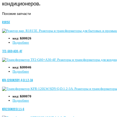
кондиционеров.
Похожие запчасти
R1815E
код:
К00026
Подробнее
TF2-G60+A30-4F
код:
К00046
Подробнее
KFR-120LW/SDY-Q.D.1.2-3A
код:
К00070
Подробнее
KFR23GW/LY.D.1.1-6