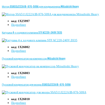
Мотор SSA511J222A IB-976-509A для кондиционера Mitsubishi Heavy
код:
1Х25997
Подробнее
Катушка 4-х ходового клапана STF AC220-240V Z035
код:
1Х26002
Подробнее
Пусковой конденсатор на компрессор Mitsubishi Heavy
код:
1Х26003
Подробнее
Пусковой конденсатор для моора SSA511J222A IB-976-509A
код:
1Х26010
Подробнее