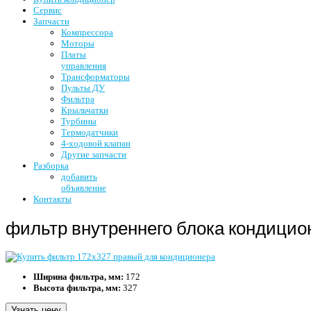
Сервис
Запчасти
Компрессора
Моторы
Платы
управления
Трансформаторы
Пульты ДУ
Фильтра
Крыльчатки
Турбины
Термодатчики
4-ходовой клапан
Другие запчасти
Разборка
добавить
объявление
Контакты
фильтр внутреннего блока кондиционе
Ширина фильтра, мм:
172
Высота фильтра, мм:
327
Узнать цену