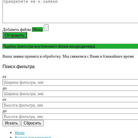
Добавить файлы
Обзор
Отправить
Подбор фильтра внутреннего блока кондиционера
Ваша заявка принята в обработку. Мы свяжемся с Вами в ближайшее время
Поиск
фильтра
от
до
от
до
Home
Купить кондиционер