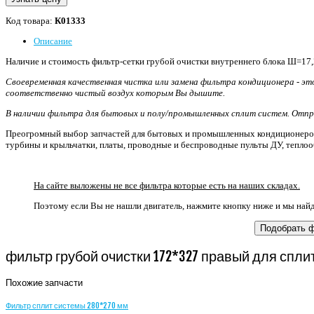
Код товара:
К01333
Описание
Наличие и стоимость фильтр-сетки грубой очистки внутреннего блока Ш=17,
Своевременная качественная чистка или замена фильтра кондиционера - э
соответственно чистый воздух которым Вы дышите.
В наличии фильтра для бытовых и полу/промышленных сплит систем. Отпра
Преогромный выбор запчастей для бытовых и промышленных кондиционеров.
турбины и крыльчатки, платы, проводные и беспроводные пульты ДУ, теплоо
На сайте выложены не все фильтра которые есть на наших складах.
Поэтому если Вы не нашли двигатель, нажмите кнопку ниже и мы най
Подобрать 
фильтр грубой очистки 172*327 правый для спли
Похожие запчасти
Фильтр сплит системы 280*270 мм